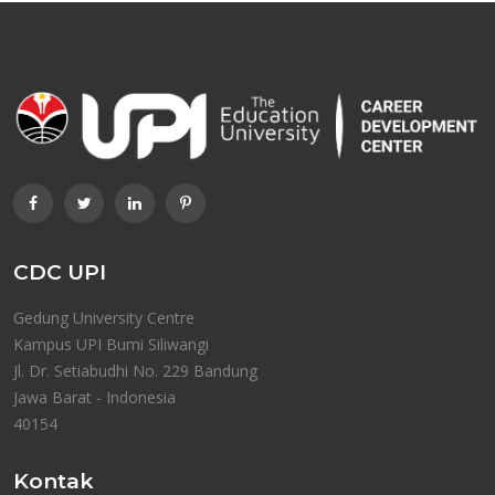
CDC UPI
Gedung University Centre
Kampus UPI Bumi Siliwangi
Jl. Dr. Setiabudhi No. 229 Bandung
Jawa Barat - Indonesia
40154
Kontak