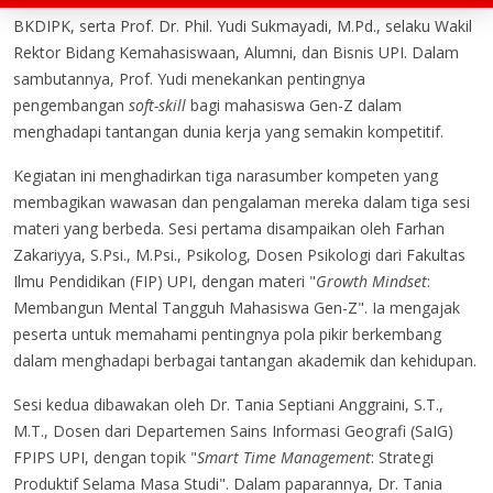
BKDIPK, serta Prof. Dr. Phil. Yudi Sukmayadi, M.Pd., selaku Wakil
Rektor Bidang Kemahasiswaan, Alumni, dan Bisnis UPI. Dalam
sambutannya, Prof. Yudi menekankan pentingnya
pengembangan
soft-skill
bagi mahasiswa Gen-Z dalam
menghadapi tantangan dunia kerja yang semakin kompetitif.
Kegiatan ini menghadirkan tiga narasumber kompeten yang
membagikan wawasan dan pengalaman mereka dalam tiga sesi
materi yang berbeda. Sesi pertama disampaikan oleh Farhan
Zakariyya, S.Psi., M.Psi., Psikolog, Dosen Psikologi dari Fakultas
Ilmu Pendidikan (FIP) UPI, dengan materi "
Growth Mindset
:
Membangun Mental Tangguh Mahasiswa Gen-Z". Ia mengajak
peserta untuk memahami pentingnya pola pikir berkembang
dalam menghadapi berbagai tantangan akademik dan kehidupan.
Sesi kedua dibawakan oleh Dr. Tania Septiani Anggraini, S.T.,
M.T., Dosen dari Departemen Sains Informasi Geografi (SaIG)
FPIPS UPI, dengan topik "
Smart Time Management
: Strategi
Produktif Selama Masa Studi". Dalam paparannya, Dr. Tania