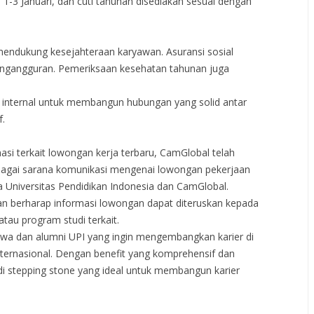
 1-3 Januari, dan cuti tahunan disediakan sesuai dengan
mendukung kesejahteraan karyawan. Asuransi sosial
engangguran. Pemeriksaan kesehatan tahunan juga
internal untuk membangun hubungan yang solid antar
f.
i terkait lowongan kerja terbaru, CamGlobal telah
bagai sarana komunikasi mengenai lowongan pekerjaan
ra Universitas Pendidikan Indonesia dan CamGlobal.
dan berharap informasi lowongan dapat diteruskan kepada
atau program studi terkait.
wa dan alumni UPI yang ingin mengembangkan karier di
nternasional. Dengan benefit yang komprehensif dan
adi stepping stone yang ideal untuk membangun karier