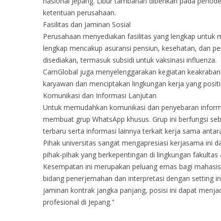
nasional Jepang. Libur tambahan diberikan pada periode
ketentuan perusahaan.
Fasilitas dan Jaminan Sosial
Perusahaan menyediakan fasilitas yang lengkap untuk 
lengkap mencakup asuransi pensiun, kesehatan, dan p
disediakan, termasuk subsidi untuk vaksinasi influenza.
CamGlobal juga menyelenggarakan kegiatan keakraban 
karyawan dan menciptakan lingkungan kerja yang positi
Komunikasi dan Informasi Lanjutan
Untuk memudahkan komunikasi dan penyebaran informas
membuat grup WhatsApp khusus. Grup ini berfungsi se
terbaru serta informasi lainnya terkait kerja sama anta
Pihak universitas sangat mengapresiasi kerjasama ini 
pihak-pihak yang berkepentingan di lingkungan fakultas 
Kesempatan ini merupakan peluang emas bagi mahasis
bidang penerjemahan dan interpretasi dengan setting i
jaminan kontrak jangka panjang, posisi ini dapat menj
profesional di Jepang."