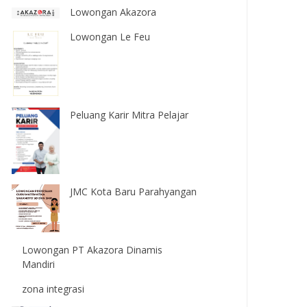
Lowongan Akazora
Lowongan Le Feu
Peluang Karir Mitra Pelajar
JMC Kota Baru Parahyangan
Lowongan PT Akazora Dinamis
Mandiri
zona integrasi