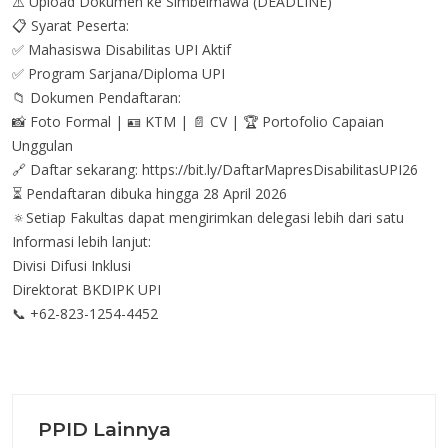
⚠️ Upload Dokumen ke Simbelmawa (DEADLINE)
📋 Syarat Peserta:
✅ Mahasiswa Disabilitas UPI Aktif
✅ Program Sarjana/Diploma UPI
📁 Dokumen Pendaftaran:
📸 Foto Formal | 🪪 KTM | 📄 CV | 🏆 Portofolio Capaian
Unggulan
🔗 Daftar sekarang: https://bit.ly/DaftarMapresDisabilitasUPI26
⏳ Pendaftaran dibuka hingga 28 April 2026
🔅Setiap Fakultas dapat mengirimkan delegasi lebih dari satu
Informasi lebih lanjut:
Divisi Difusi Inklusi
Direktorat BKDIPK UPI
📞 +62-823-1254-4452
PPID Lainnya