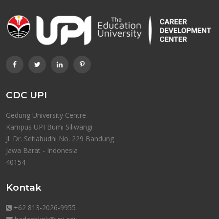
CDC UPI
Gedung University Centre
Kampus UPI Bumi Siliwangi
Jl. Dr. Setiabudhi No. 229 Bandung
Jawa Barat - Indonesia
40154
Kontak
+62 813-2026-9955