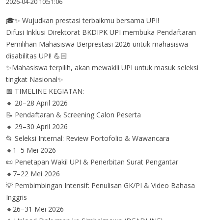
2026-04-20 10:51:06
🎓✨ Wujudkan prestasi terbaikmu bersama UPI!
Difusi Inklusi Direktorat BKDIPK UPI membuka Pendaftaran
Pemilihan Mahasiswa Berprestasi 2026 untuk mahasiswa
disabilitas UPI! 💪🏻
✨Mahasiswa terpilih, akan mewakili UPI untuk masuk seleksi
tingkat Nasional✨
📅 TIMELINE KEGIATAN:
🔸 20–28 April 2026
📝 Pendaftaran & Screening Calon Peserta
🔸 29–30 April 2026
📂 Seleksi Internal: Review Portofolio & Wawancara
🔸1–5 Mei 2026
📜 Penetapan Wakil UPI & Penerbitan Surat Pengantar
🔸7–22 Mei 2026
💡 Pembimbingan Intensif: Penulisan GK/PI & Video Bahasa
Inggris
🔸26–31 Mei 2026