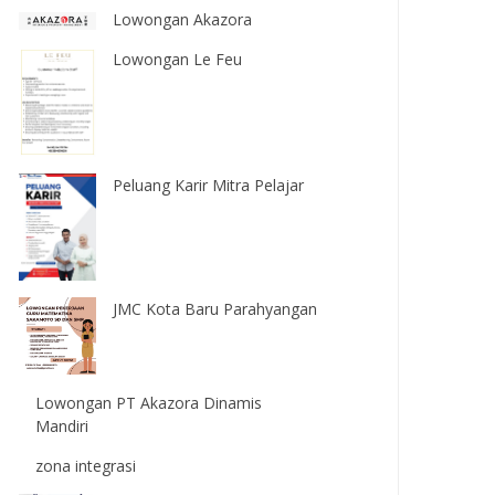
Lowongan Akazora
Lowongan Le Feu
Peluang Karir Mitra Pelajar
JMC Kota Baru Parahyangan
Lowongan PT Akazora Dinamis
Mandiri
zona integrasi