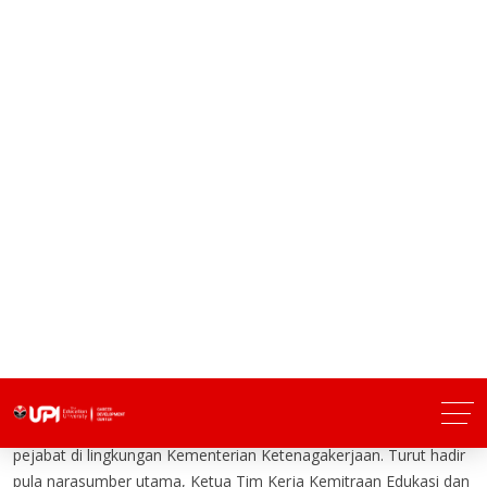
Kegiatan yang berlangsung secara daring tersebut dihadiri oleh
Kepala Badan Perencanaan dan Pengembangan
Ketenagakerjaan, Prof. Anwar Sanusi, Ph.D., serta sejumlah
pejabat di lingkungan Kementerian Ketenagakerjaan. Turut hadir
pula narasumber utama, Ketua Tim Kerja Kemitraan Edukasi dan